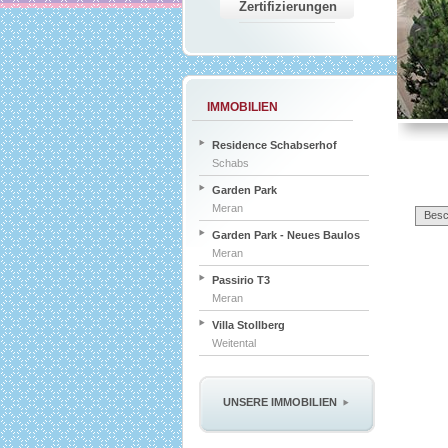
Zertifizierungen
IMMOBILIEN
Residence Schabserhof
Schabs
Garden Park
Meran
Besc
Garden Park - Neues Baulos
Meran
Passirio T3
Meran
Villa Stollberg
Weitental
UNSERE IMMOBILIEN