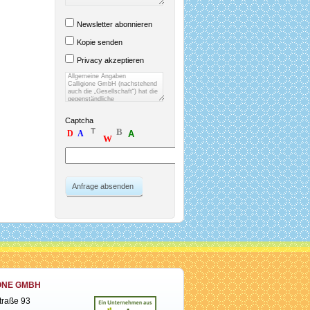
Newsletter abonnieren
Kopie senden
Privacy akzeptieren
Captcha
T
B
D
A
A
W
Anfrage absenden
ONE GMBH
traße 93