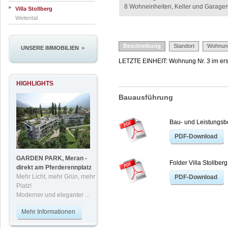
8 Wohneinheiten, Keller und Garage
Villa Stollberg
Weitental
Beschreibung
Standort
Wohnun
UNSERE IMMOBILIEN
LETZTE EINHEIT: Wohnung Nr. 3 im ers
HIGHLIGHTS
Bauausführung
Bau- und Leistungsb
PDF-Download
GARDEN PARK, Meran -
Folder Villa Stollberg
direkt am Pferderennplatz
Mehr Licht, mehr Grün, mehr
PDF-Download
Platz!
Moderner und eleganter ...
Mehr Informationen