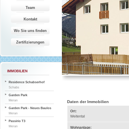
Team
Kontakt
Wo Sie uns finden
Zertifizierungen
IMMOBILIEN
Residence Schabserhof
Schabs
Garden Park
Meran
Daten der Immobilien
Garden Park - Neues Baulos
Ort:
Meran
Weitental
Passirio T3
Meran
Wohnanlage: